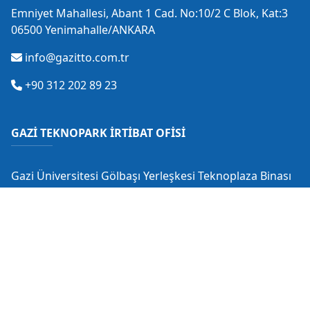
Emniyet Mahallesi, Abant 1 Cad. No:10/2 C Blok, Kat:3
06500 Yenimahalle/ANKARA
info@gazitto.com.tr
+90 312 202 89 23
GAZİ TEKNOPARK İRTİBAT OFİSİ
Gazi Üniversitesi Gölbaşı Yerleşkesi Teknoplaza Binası
Gölbaşı/ANKARA
info@gaziteknopark.com.tr
+90 312 484 88 53
+90 530 549 28 18
+90 312 485 14 59