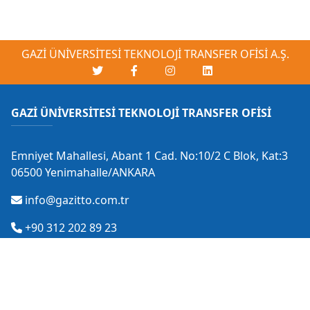
GAZİ ÜNİVERSİTESİ TEKNOLOJİ TRANSFER OFİSİ A.Ş.
GAZİ ÜNİVERSİTESİ TEKNOLOJİ TRANSFER OFİSİ
Emniyet Mahallesi, Abant 1 Cad. No:10/2 C Blok, Kat:3
06500 Yenimahalle/ANKARA
info@gazitto.com.tr
+90 312 202 89 23
GAZİ TEKNOPARK İRTİBAT OFİSİ