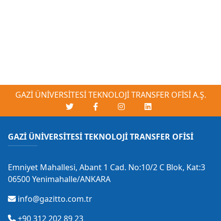
GAZİ ÜNİVERSİTESİ TEKNOLOJİ TRANSFER OFİSİ A.Ş.
GAZİ ÜNİVERSİTESİ TEKNOLOJİ TRANSFER OFİSİ
Emniyet Mahallesi, Abant 1 Cad. No:10/2 C Blok, Kat:3
06500 Yenimahalle/ANKARA
info@gazitto.com.tr
+90 312 202 89 23